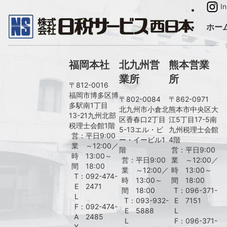
I
ホー
福岡本社
北九州営
熊本営業
業所
所
〒812-0016
福岡市博多区博
〒802-0084
〒862-0971
多駅南1丁目
北九州市小倉北
熊本市中央区大
13-21九州北部
区香春口2丁目
江5丁目17-5南
税理士会館1階
5-13エル・ビ
九州税理士会館
営
：
平日9:00
ー・イービル1
4階
業
～12:00／
階
営
：
平日9:00
時
13:00～
営
：
平日9:00
業
～12:00／
間
18:00
業
～12:00／
時
13:00～
T
：
092-474-
時
13:00～
間
18:00
E
2471
間
18:00
T
：
096-371-
L
T
：
093-932-
E
7151
F
：
092-474-
E
5888
L
A
2485
L
F
：
096-371-
X