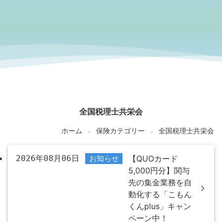
5%B1%E6%A0
%84%E4%BC
%9A
全国税理士共栄会
ホーム
保険カテゴリー
全国税理士共栄会
-
-
2026年08月06日
お知らせ
【QUOカード
5,000円分】関与
先の集金業務を自
動化する「こもん
くんplus」キャン
ペーン中！