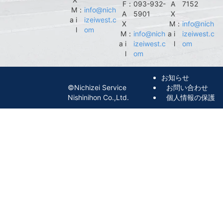
F
：
093-932-
A
7152
M
：
info@nich
A
5901
X
a i
izeiwest.c
X
M
：
info@nich
l
om
M
：
info@nich
a i
izeiwest.c
a i
izeiwest.c
l
om
l
om
お知らせ
©︎Nichizei Service
お問い合わせ
Nishinihon Co.,Ltd.
個人情報の保護