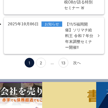
税OBが語る特別
セミナー 🚨
2025年10月06日
お知らせ
【11/5福岡開
催】ソリマチ給
料王 令和７年分
年末調整セミナ
ー開催!!
投
…
次へ
1
2
13
稿
の
ペ
ー
ジ