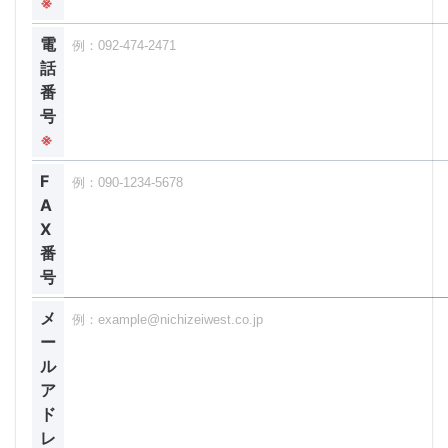
※
電
話
番
号
※
F
A
X
番
号
メ
ー
ル
ア
ド
レ