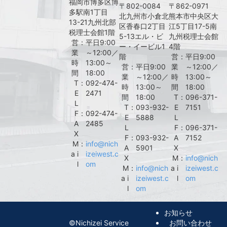
福岡市博多区博
〒802-0084
〒862-0971
多駅南1丁目
北九州市小倉北
熊本市中央区大
13-21九州北部
区香春口2丁目
江5丁目17-5南
税理士会館1階
5-13エル・ビ
九州税理士会館
営
：
平日9:00
ー・イービル1
4階
業
～12:00／
階
営
：
平日9:00
時
13:00～
営
：
平日9:00
業
～12:00／
間
18:00
業
～12:00／
時
13:00～
T
：
092-474-
時
13:00～
間
18:00
E
2471
間
18:00
T
：
096-371-
L
T
：
093-932-
E
7151
F
：
092-474-
E
5888
L
A
2485
L
F
：
096-371-
X
F
：
093-932-
A
7152
M
：
info@nich
A
5901
X
a i
izeiwest.c
X
M
：
info@nich
l
om
M
：
info@nich
a i
izeiwest.c
a i
izeiwest.c
l
om
l
om
お知らせ
©︎Nichizei Service
お問い合わせ