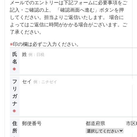
メールでのエントリーは下記フォームに必要事項をご
記入・ご確認の上、
「確認画面へ進む」ボタンを押
してください。担当よりご返信いたします。
場合に
よってはご返信に時間がかかる場合がございます。ご
了承ください。
※
印の欄は必ずご入力ください。
氏
姓
名
※
フ
セイ
リ
ガ
ナ
※
住
郵便番号
都道府県
市区
所