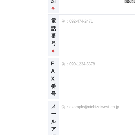
所
※
電
話
番
号
※
F
A
X
番
号
メ
ー
ル
ア