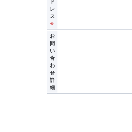
ド
レ
ス
※
お
問
い
合
わ
せ
詳
細