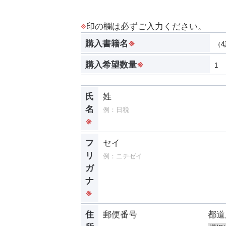
※
印の欄は必ずご入力ください。
購入書籍名
※
購入希望数量
※
氏
姓
名
※
フ
セイ
リ
ガ
ナ
※
住
郵便番号
都道