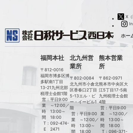
X（旧
I
ホー
福岡本社
北九州営
熊本営業
業所
所
〒812-0016
福岡市博多区博
〒802-0084
〒862-0971
多駅南1丁目
北九州市小倉北
熊本市中央区大
13-21九州北部
区香春口2丁目
江5丁目17-5南
税理士会館1階
5-13エル・ビ
九州税理士会館
営
：
平日9:00
ー・イービル1
4階
業
～12:00／
階
営
：
平日9:00
時
13:00～
営
：
平日9:00
業
～12:00／
間
18:00
業
～12:00／
時
13:00～
T
：
092-474-
時
13:00～
間
18:00
E
2471
間
18:00
T
：
096-371-