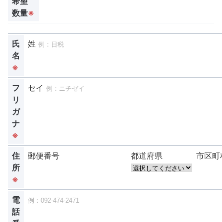
希望
数量
※
氏
姓
名
※
フ
セイ
リ
ガ
ナ
※
住
郵便番号
都道府県
市区町
所
※
電
話