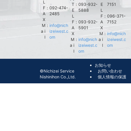
L
T
：
093-932-
E
7151
F
：
092-474-
E
5888
L
A
2485
L
F
：
096-371-
X
F
：
093-932-
A
7152
M
：
info@nich
A
5901
X
a i
izeiwest.c
X
M
：
info@nich
l
om
M
：
info@nich
a i
izeiwest.c
a i
izeiwest.c
l
om
l
om
お知らせ
©︎Nichizei Service
お問い合わせ
Nishinihon Co.,Ltd.
個人情報の保護