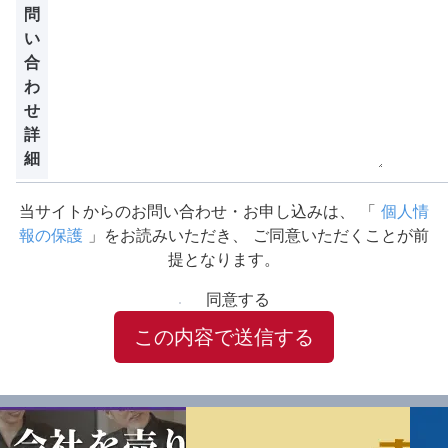
問
い
合
わ
せ
詳
細
当サイトからのお問い合わせ・お申し込みは、
「
個人情
報の保護
」をお読みいただき、
ご同意いただくことが前
提となります。
同意する
この内容で送信する