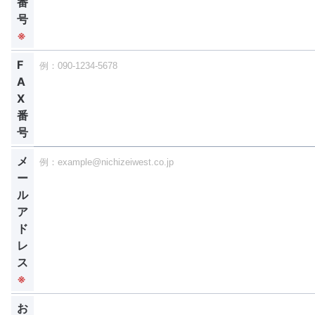
番
号
※
F
A
X
番
号
メ
ー
ル
ア
ド
レ
ス
※
お