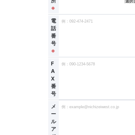
所
※
電
話
番
号
※
F
A
X
番
号
メ
ー
ル
ア