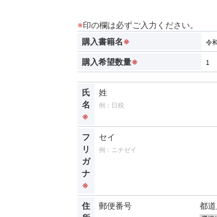
※
印の欄は必ずご入力ください。
購入書籍名
※
購入希望数量
※
氏
姓
名
※
フ
セイ
リ
ガ
ナ
※
住
郵便番号
都道