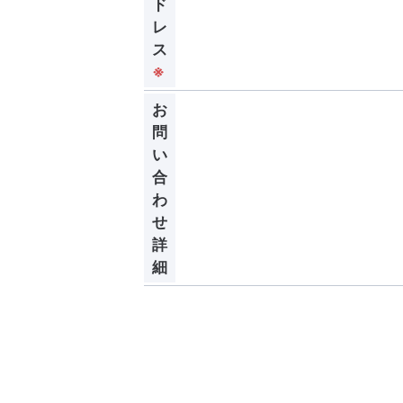
ド
レ
ス
※
お
問
い
合
わ
せ
詳
細