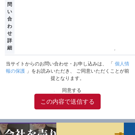
問
い
合
わ
せ
詳
細
当サイトからのお問い合わせ・お申し込みは、
「
個人情
報の保護
」をお読みいただき、
ご同意いただくことが前
提となります。
同意する
この内容で送信する