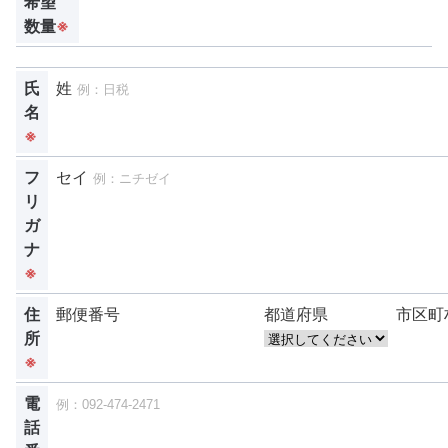
希望
数量
※
氏
姓
名
※
フ
セイ
リ
ガ
ナ
※
住
郵便番号
都道府県
市区町
所
※
電
話