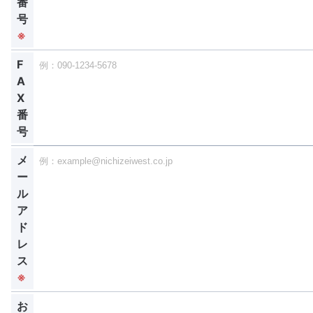
番
号
※
F
A
X
番
号
メ
ー
ル
ア
ド
レ
ス
※
お