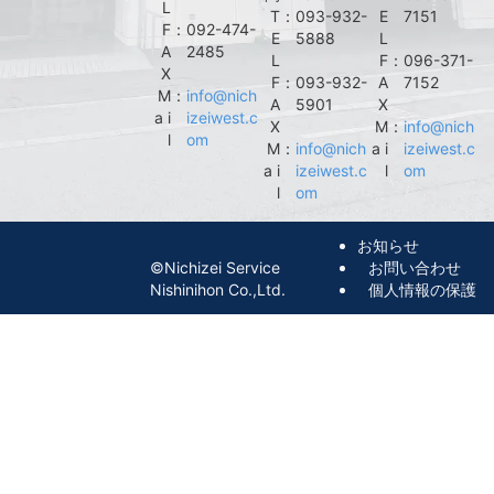
L
T
：
093-932-
E
7151
F
：
092-474-
E
5888
L
A
2485
L
F
：
096-371-
X
F
：
093-932-
A
7152
M
：
info@nich
A
5901
X
a i
izeiwest.c
X
M
：
info@nich
l
om
M
：
info@nich
a i
izeiwest.c
a i
izeiwest.c
l
om
l
om
お知らせ
©︎Nichizei Service
お問い合わせ
Nishinihon Co.,Ltd.
個人情報の保護