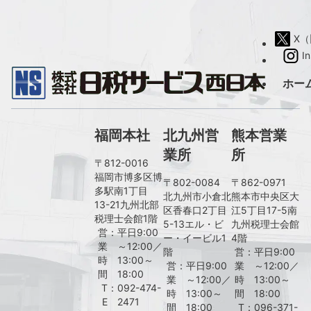
X（旧
I
ホー
福岡本社
北九州営
熊本営業
業所
所
〒812-0016
福岡市博多区博
〒802-0084
〒862-0971
多駅南1丁目
北九州市小倉北
熊本市中央区大
13-21九州北部
区香春口2丁目
江5丁目17-5南
税理士会館1階
5-13エル・ビ
九州税理士会館
営
：
平日9:00
ー・イービル1
4階
業
～12:00／
階
営
：
平日9:00
時
13:00～
営
：
平日9:00
業
～12:00／
間
18:00
業
～12:00／
時
13:00～
T
：
092-474-
時
13:00～
間
18:00
E
2471
間
18:00
T
：
096-371-