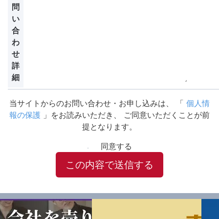
問
い
合
わ
せ
詳
細
当サイトからのお問い合わせ・お申し込みは、
「
個人情
報の保護
」をお読みいただき、
ご同意いただくことが前
提となります。
同意する
この内容で送信する