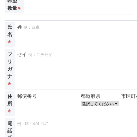
希望
数量
※
氏
姓
名
※
フ
セイ
リ
ガ
ナ
※
住
郵便番号
都道府県
市区町
所
※
電
話