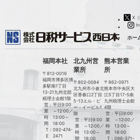
X（旧
I
ホー
福岡本社
北九州営
熊本営業
業所
所
〒812-0016
福岡市博多区博
〒802-0084
〒862-0971
多駅南1丁目
北九州市小倉北
熊本市中央区大
13-21九州北部
区香春口2丁目
江5丁目17-5南
税理士会館1階
5-13エル・ビ
九州税理士会館
営
：
平日9:00
ー・イービル1
4階
業
～12:00／
階
営
：
平日9:00
時
13:00～
営
：
平日9:00
業
～12:00／
間
18:00
業
～12:00／
時
13:00～
T
：
092-474-
時
13:00～
間
18:00
E
2471
間
18:00
T
：
096-371-