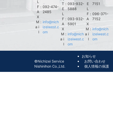
L
T
：
093-932-
E
7151
F
：
092-474-
E
5888
L
A
2485
L
F
：
096-371-
X
F
：
093-932-
A
7152
M
：
info@nich
A
5901
X
a i
izeiwest.c
X
M
：
info@nich
l
om
M
：
info@nich
a i
izeiwest.c
a i
izeiwest.c
l
om
l
om
お知らせ
©︎Nichizei Service
お問い合わせ
Nishinihon Co.,Ltd.
個人情報の保護