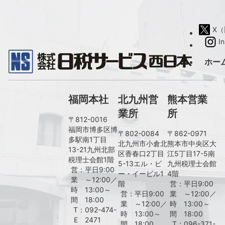
X（旧
I
ホー
福岡本社
北九州営
熊本営業
業所
所
〒812-0016
福岡市博多区博
〒802-0084
〒862-0971
多駅南1丁目
北九州市小倉北
熊本市中央区大
13-21九州北部
区香春口2丁目
江5丁目17-5南
税理士会館1階
5-13エル・ビ
九州税理士会館
営
：
平日9:00
ー・イービル1
4階
業
～12:00／
階
営
：
平日9:00
時
13:00～
営
：
平日9:00
業
～12:00／
間
18:00
業
～12:00／
時
13:00～
T
：
092-474-
時
13:00～
間
18:00
E
2471
間
18:00
T
：
096-371-