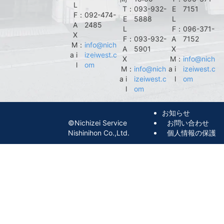
L
T
：
093-932-
E
7151
F
：
092-474-
E
5888
L
A
2485
L
F
：
096-371-
X
F
：
093-932-
A
7152
M
：
info@nich
A
5901
X
a i
izeiwest.c
X
M
：
info@nich
l
om
M
：
info@nich
a i
izeiwest.c
a i
izeiwest.c
l
om
l
om
お知らせ
©︎Nichizei Service
お問い合わせ
Nishinihon Co.,Ltd.
個人情報の保護