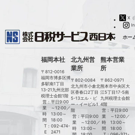
X（旧
I
ホー
福岡本社
北九州営
熊本営業
業所
所
〒812-0016
福岡市博多区博
〒802-0084
〒862-0971
多駅南1丁目
北九州市小倉北
熊本市中央区大
13-21九州北部
区香春口2丁目
江5丁目17-5南
税理士会館1階
5-13エル・ビ
九州税理士会館
営
：
平日9:00
ー・イービル1
4階
業
～12:00／
階
営
：
平日9:00
時
13:00～
営
：
平日9:00
業
～12:00／
間
18:00
業
～12:00／
時
13:00～
T
：
092-474-
時
13:00～
間
18:00
E
2471
間
18:00
T
：
096-371-