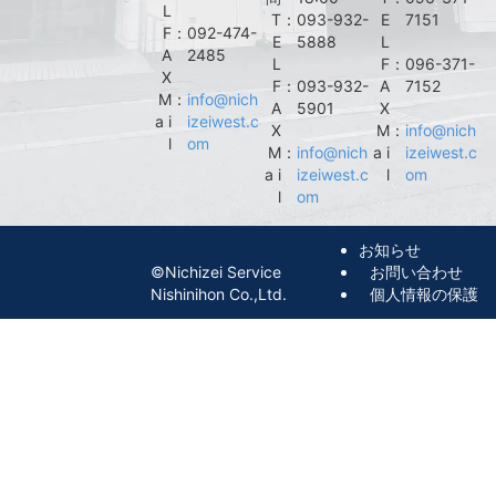
L
T
：
093-932-
E
7151
F
：
092-474-
E
5888
L
A
2485
L
F
：
096-371-
X
F
：
093-932-
A
7152
M
：
info@nich
A
5901
X
a i
izeiwest.c
X
M
：
info@nich
l
om
M
：
info@nich
a i
izeiwest.c
a i
izeiwest.c
l
om
l
om
お知らせ
©︎Nichizei Service
お問い合わせ
Nishinihon Co.,Ltd.
個人情報の保護