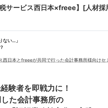
税サービス西日本×freee】[人材採
りない…」
？
ス西日本とfreeeが共同で行った会計事務所様向けセ
未経験者を即戦力に！
用した会計事務所の