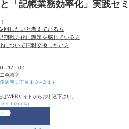
」と「記帳業務効率化」実践セ
す！
を回したいと考えている方
早期戦力化に課題を感じている方
化について情報交換したい方
0～17：00
第⼆会議室
区博多駅南１丁目１３−２１
）
たはWEBサイトからお申込下さい。
hizei-fukuoka