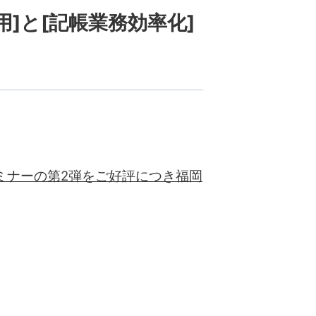
用]と[記帳業務効率化]
ミナーの第2弾を
ご好評につき福岡