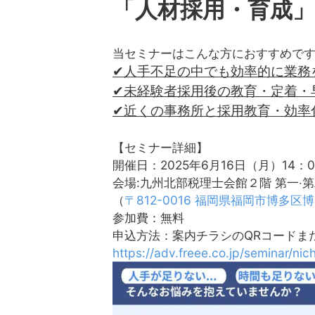
「人材採用・育成
当セミナーはこんな方におすすめで
✔人手不足の中でも効率的に業務
✔未経験者採用後の教育・定着・
✔近くの事務所と採用教育・効率
【セミナー詳細】
開催日：2025年6月16日（月）14：0
会場:九州北部税理⼠会館２階 第⼀‧
（
〒812-0016 福岡県福岡市博多
参加費：無料
申込方法：案内チラシのQRコードま
https://adv.freee.co.jp/seminar/nic