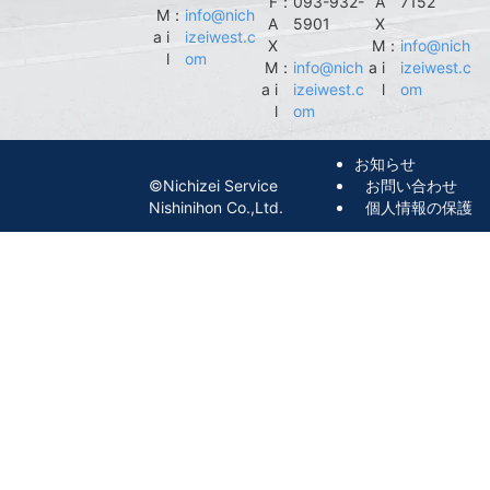
F
：
093-932-
A
7152
M
：
info@nich
A
5901
X
a i
izeiwest.c
X
M
：
info@nich
l
om
M
：
info@nich
a i
izeiwest.c
a i
izeiwest.c
l
om
l
om
お知らせ
©︎Nichizei Service
お問い合わせ
Nishinihon Co.,Ltd.
個人情報の保護