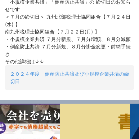
「小規模企業共済」「倒産防止共済」の 締切日のお知ら
せです
＜７月の締切日＞
九州北部税理士協同組合【７月２４日
(水) 】
南九州税理士協同組合【７月２２日(月) 】
・小規模企業共済
７月分新規、７月分増額、８月分減額
・倒産防止共済
７月分新規、８月分掛金変更・前納手続
き
その他詳細は↓↓
２０２４年度 倒産防止共済及び小規模企業共済の締
切日