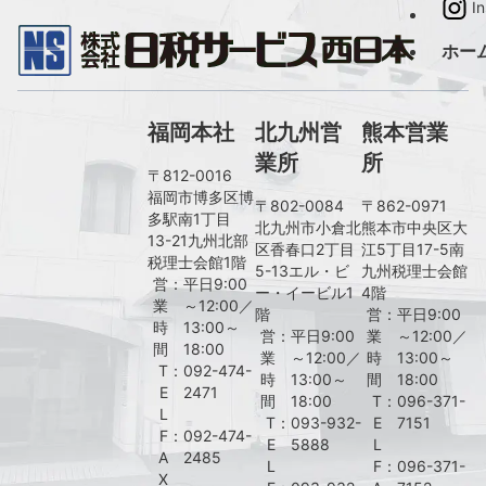
I
ホー
福岡本社
北九州営
熊本営業
業所
所
〒812-0016
福岡市博多区博
〒802-0084
〒862-0971
多駅南1丁目
北九州市小倉北
熊本市中央区大
13-21九州北部
区香春口2丁目
江5丁目17-5南
税理士会館1階
5-13エル・ビ
九州税理士会館
営
：
平日9:00
ー・イービル1
4階
業
～12:00／
階
営
：
平日9:00
時
13:00～
営
：
平日9:00
業
～12:00／
間
18:00
業
～12:00／
時
13:00～
T
：
092-474-
時
13:00～
間
18:00
E
2471
間
18:00
T
：
096-371-
L
T
：
093-932-
E
7151
F
：
092-474-
E
5888
L
A
2485
L
F
：
096-371-
X