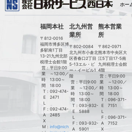
ホー
福岡本社
北九州営
熊本営業
業所
所
〒812-0016
福岡市博多区博
〒802-0084
〒862-0971
多駅南1丁目
北九州市小倉北
熊本市中央区大
13-21九州北部
区香春口2丁目
江5丁目17-5南
税理士会館1階
5-13エル・ビ
九州税理士会館
営
：
平日9:00
ー・イービル1
4階
業
～12:00／
階
営
：
平日9:00
時
13:00～
営
：
平日9:00
業
～12:00／
間
18:00
業
～12:00／
時
13:00～
T
：
092-474-
時
13:00～
間
18:00
E
2471
間
18:00
T
：
096-371-
L
T
：
093-932-
E
7151
F
：
092-474-
E
5888
L
A
2485
L
F
：
096-371-
X
F
：
093-932-
A
7152
M
：
info@nich
A
5901
X