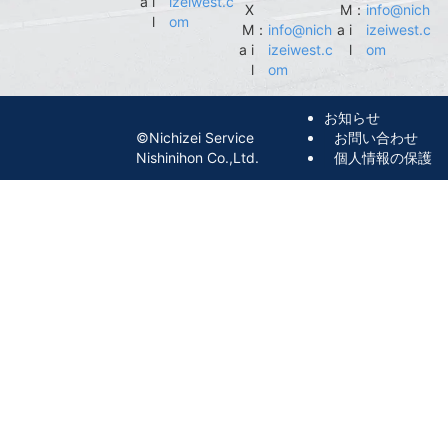
a i
izeiwest.c
X
M
：
info@nich
l
om
M
：
info@nich
a i
izeiwest.c
a i
izeiwest.c
l
om
l
om
お知らせ
©︎Nichizei Service
お問い合わせ
Nishinihon Co.,Ltd.
個人情報の保護