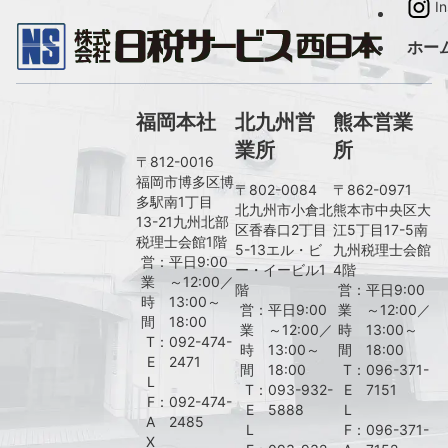
I
ホー
福岡本社
北九州営
熊本営業
業所
所
〒812-0016
福岡市博多区博
〒802-0084
〒862-0971
多駅南1丁目
北九州市小倉北
熊本市中央区大
13-21九州北部
区香春口2丁目
江5丁目17-5南
税理士会館1階
5-13エル・ビ
九州税理士会館
営
：
平日9:00
ー・イービル1
4階
業
～12:00／
階
営
：
平日9:00
時
13:00～
営
：
平日9:00
業
～12:00／
間
18:00
業
～12:00／
時
13:00～
T
：
092-474-
時
13:00～
間
18:00
E
2471
間
18:00
T
：
096-371-
L
T
：
093-932-
E
7151
F
：
092-474-
E
5888
L
A
2485
L
F
：
096-371-
X