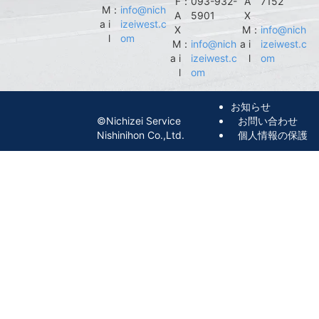
F
：
093-932-
A
7152
M
：
info@nich
A
5901
X
a i
izeiwest.c
X
M
：
info@nich
l
om
M
：
info@nich
a i
izeiwest.c
a i
izeiwest.c
l
om
l
om
お知らせ
©︎Nichizei Service
お問い合わせ
Nishinihon Co.,Ltd.
個人情報の保護