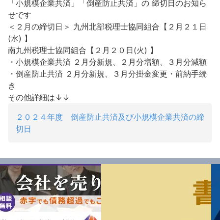
「小規模企業共済」「倒産防止共済」の 締切日のお知ら
せです
＜２月の締切日＞
九州北部税理士協同組合【２月２１日
(水) 】
南九州税理士協同組合【２月２０日(火) 】
・小規模企業共済
２月分新規、２月分増額、３月分減額
・倒産防止共済
２月分新規、３月分掛金変更・前納手続
き
その他詳細は↓↓
２０２４年度 倒産防止共済及び小規模企業共済の締
切日