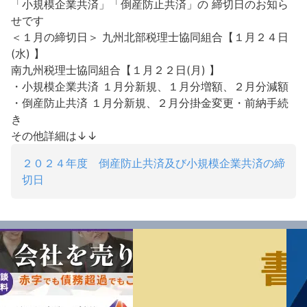
「小規模企業共済」「倒産防止共済」の 締切日のお知ら
せです
＜１月の締切日＞
九州北部税理士協同組合【１月２４日
(水) 】
南九州税理士協同組合【１月２２日(月) 】
・小規模企業共済
１月分新規、１月分増額、２月分減額
・倒産防止共済
１月分新規、２月分掛金変更・前納手続
き
その他詳細は↓↓
２０２４年度 倒産防止共済及び小規模企業共済の締
切日