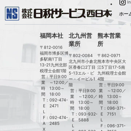
I
ホー
福岡本社
北九州営
熊本営業
業所
所
〒812-0016
福岡市博多区博
〒802-0084
〒862-0971
多駅南1丁目
北九州市小倉北
熊本市中央区大
13-21九州北部
区香春口2丁目
江5丁目17-5南
税理士会館1階
5-13エル・ビ
九州税理士会館
営
：
平日9:00
ー・イービル1
4階
業
～12:00／
階
営
：
平日9:00
時
13:00～
営
：
平日9:00
業
～12:00／
間
18:00
業
～12:00／
時
13:00～
T
：
092-474-
時
13:00～
間
18:00
E
2471
間
18:00
T
：
096-371-
L
T
：
093-932-
E
7151
F
：
092-474-
E
5888
L
A
2485
L
F
：
096-371-
X