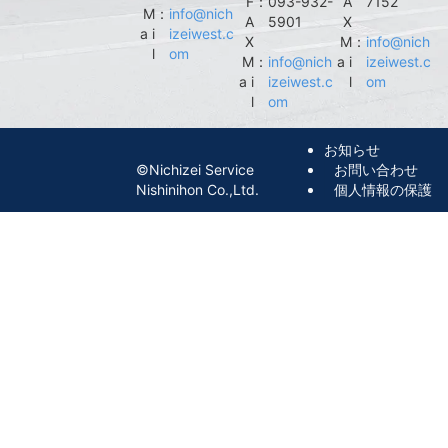
F
：
093-932-
A
7152
M
：
info@nich
A
5901
X
a i
izeiwest.c
X
M
：
info@nich
l
om
M
：
info@nich
a i
izeiwest.c
a i
izeiwest.c
l
om
l
om
お知らせ
©︎Nichizei Service
お問い合わせ
Nishinihon Co.,Ltd.
個人情報の保護